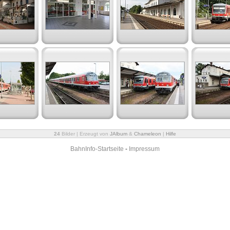
24
Bilder | Erzeugt von
JAlbum
&
Chameleon
|
Hilfe
BahnInfo-Startseite
-
Impressum